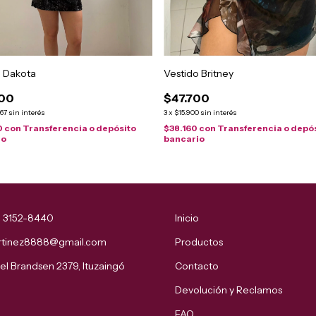
o Dakota
Vestido Britney
000
$47.700
,67
sin interés
3
x
$15.900
sin interés
0
con
Transferencia o depósito
$38.160
con
Transferencia o depó
io
bancario
11 3152-8440
Inicio
artinez8888@gmail.com
Productos
l Brandsen 2379, Ituzaingó
Contacto
Devolución y Reclamos
FAQ