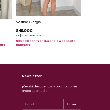
Vestido Giorgia
$45.000
vestido Katty
3
x
$15.000
sin interés
$57.000
$36.000
con
Transferencia o depósito
sito
bancario
3
x
$19.000
sin interé
$45.600
con
Tra
bancario
Newsletter
¡Recibí descuentos y promociones
antes que nadie!