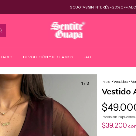
3 CUOTAS SIN INTERÉS - 20% OFF ABONANDO
TACTO
DEVOLUCIÓN Y RECLAMOS
FAQ
Inicio
>
Vestidos
>
Ves
1
/
8
Vestido 
$49.00
Precio sin impuestos
$39.200
co