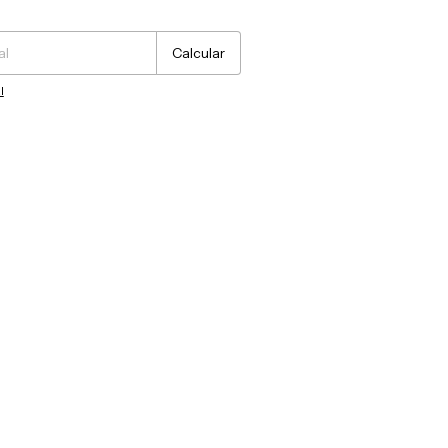
Cambiar CP
Calcular
l