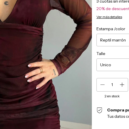
3
cuotas sin inte
20% de descuen
Ver más detalles
Estampa /color
Talle
2
en stock
Compra p
Tus datos c