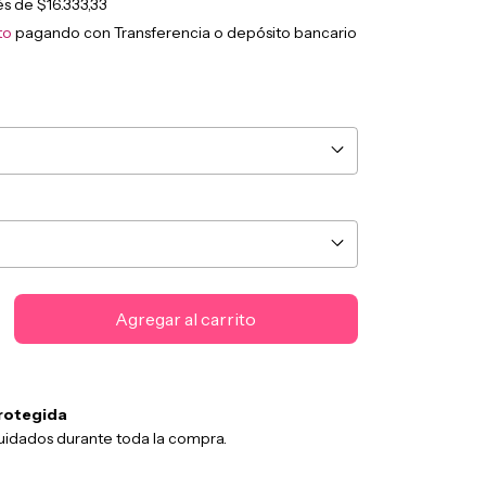
rés de
$16.333,33
to
pagando con Transferencia o depósito bancario
rotegida
uidados durante toda la compra.