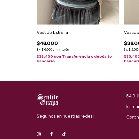
Vestido Estrella
Vestid
$48.000
$38.
3
x
$16.000
sin interés
3
x
$12.666
$38.400
con
Transferencia o depósito
$30.40
a o depósito
bancario
bancar
54 9 
lulim
Seguinos en nuestras redes!
Corone