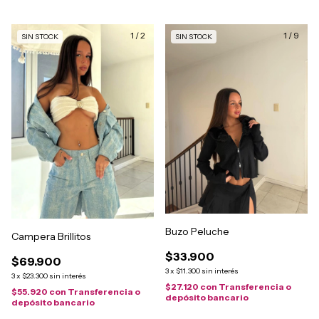
1
/
2
1
/
9
SIN STOCK
SIN STOCK
Buzo Peluche
Campera Brillitos
$33.900
$69.900
3
x
$11.300
sin interés
3
x
$23.300
sin interés
$27.120
con
Transferencia o
$55.920
con
Transferencia o
depósito bancario
depósito bancario