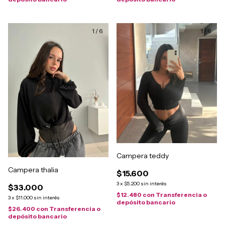
1
/
6
1
/
6
Campera teddy
Campera thalia
$15.600
3
x
$5.200
sin interés
$33.000
$12.480
con
Transferencia o
3
x
$11.000
sin interés
depósito bancario
$26.400
con
Transferencia o
depósito bancario