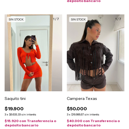
depósito bancario
1
/
7
1
/
7
SIN STOCK
SIN STOCK
Saquito tini
Campera Texas
$19.900
$50.000
3
x
$6.633,33
sin interés
3
x
$16.666,67
sin interés
$15.920
con
Transferencia o
$40.000
con
Transferencia o
depósito bancario
depósito bancario