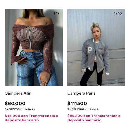
1
/
7
1
/
10
Campera Ailin
Campera Paris
$60.000
$111.500
3
x
$20.000
sin interés
3
x
$37.166,67
sin interés
$48.000
con
Transferencia o
$89.200
con
Transferencia o
depósito bancario
depósito bancario