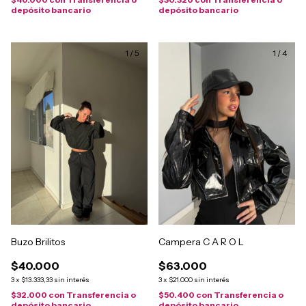
depósito bancario
depósito bancario
1
/
5
1
/
4
Buzo Brilitos
Campera C A R O L
$40.000
$63.000
3
x
$13.333,33
sin interés
3
x
$21.000
sin interés
$32.000
con
Transferencia o
$50.400
con
Transferencia o
depósito bancario
depósito bancario