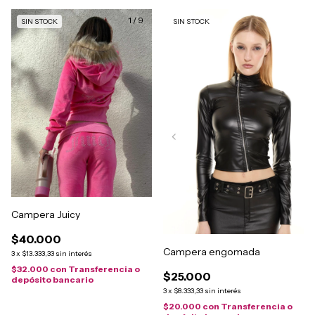
1
/
9
SIN STOCK
SIN STOCK
Campera Juicy
$40.000
Campera engomada
3
x
$13.333,33
sin interés
$32.000
con
Transferencia o
$25.000
depósito bancario
3
x
$8.333,33
sin interés
$20.000
con
Transferencia o