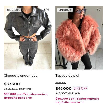
1
/
4
1
/
5
SIN STOCK
SIN STOCK
Chaqueta engomada
Tapado de piel
$37.600
$67.700
$45.000
34
% OFF
3
x
$12.533,33
sin interés
3
x
$15.000
sin interés
$30.080
con
Transferencia o
depósito bancario
$36.000
con
Transferencia o
depósito bancario