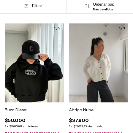
Ordenar por:
Filtrar
Más vendidos
1
/
9
1
/
3
Buzo Diesel
Abrigo Nube
$50.000
$37.900
3
x
$16.666,67
sin interés
3
x
$12.633,33
sin interés
$40.000
con
Transferencia o
$30.320
con
Transferencia o